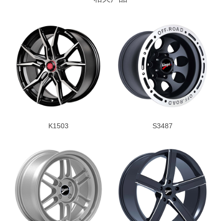
K1503
S3487